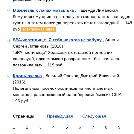
В железных лапах мотылька
, Надежда Лиманская
48
Кому первому пришла в голову эта скоропалительная идея:
купить, а затем навсегда переехать в этот загородный… 149
руб
электронная книга
SPA-чистилище. Я тебя никогда не забуду
, Анна и
49
Сергей Литвиновы (2016)
"SPA-чистилище" Ходасевич, отставной полковник
спецслужб, едва скрывал раздражение - бывшая жена
позвонила ему… 119 руб
Кровь океана
, Василий Орехов, Дмитрий Янковский
50
(2016)
Нелегальный поселок охотников на инопланетных
монстров, расположенный на побережье бывших США…
196 руб
Страницы
←
Предыдущая
Следующая
→
1
2
3
4
5
6
7
8
9