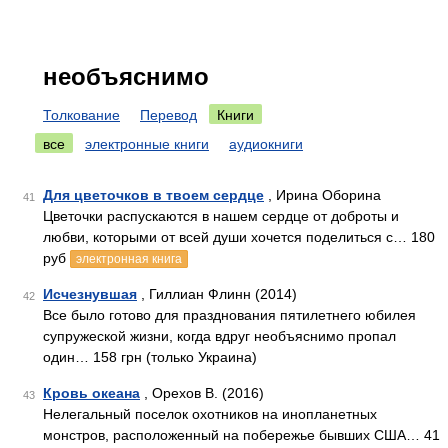
необъяснимо
Толкование
Перевод
Книги
все
электронные книги
аудиокниги
Для цветочков в твоем сердце
, Ирина Оборина
41
Цветочки распускаются в нашем сердце от доброты и
любви, которыми от всей души хочется поделиться с… 180
руб
электронная книга
Исчезнувшая
, Гиллиан Флинн (2014)
42
Все было готово для празднования пятилетнего юбилея
супружеской жизни, когда вдруг необъяснимо пропал
один… 158 грн (только Украина)
Кровь океана
, Орехов В. (2016)
43
Нелегальный поселок охотников на инопланетных
монстров, расположенный на побережье бывших США… 41